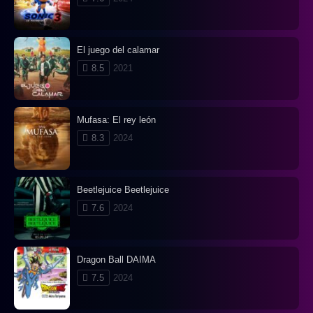
El juego del calamar
8.5
2021
Mufasa: El rey león
8.3
2024
Beetlejuice Beetlejuice
7.6
2024
Dragon Ball DAIMA
7.5
2024