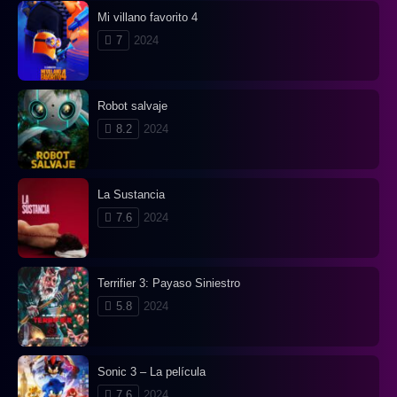
Mi villano favorito 4
7
2024
Robot salvaje
8.2
2024
La Sustancia
7.6
2024
Terrifier 3: Payaso Siniestro
5.8
2024
Sonic 3 – La película
7.6
2024