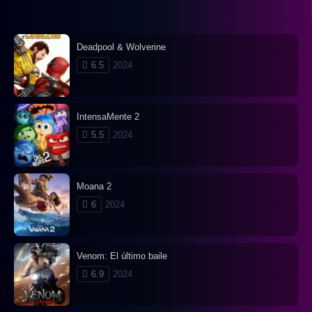
Deadpool & Wolverine
6.5
2024
IntensaMente 2
5.5
2024
Moana 2
6
2024
Venom: El último baile
6.9
2024