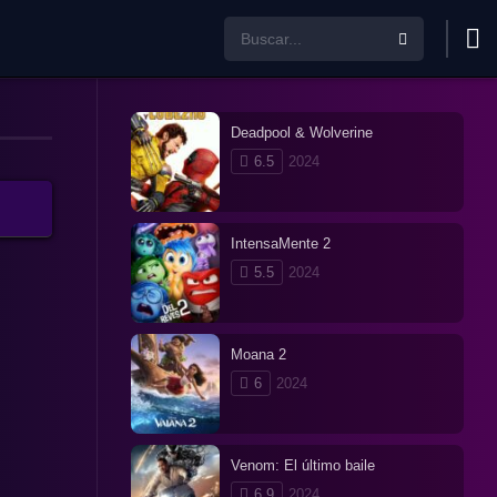
Deadpool & Wolverine
6.5
2024
IntensaMente 2
5.5
2024
Moana 2
6
2024
Venom: El último baile
6.9
2024