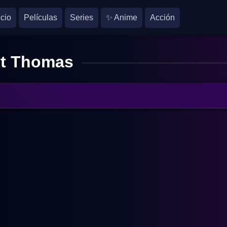
icio
Películas
Series
✨ Anime
Acción
t Thomas