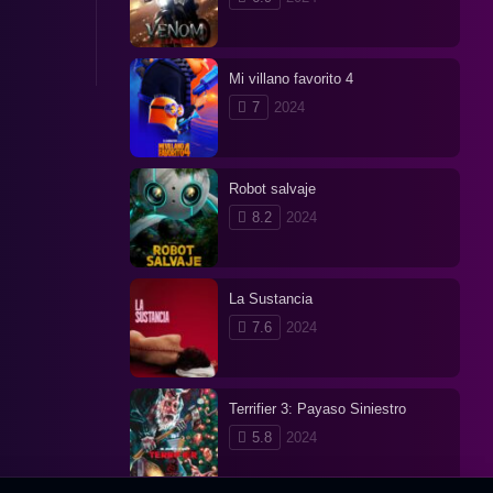
Mi villano favorito 4
7
2024
Robot salvaje
8.2
2024
La Sustancia
7.6
2024
Terrifier 3: Payaso Siniestro
5.8
2024