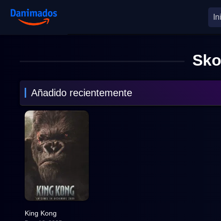
In
Sko
Añadido recientemente
King Kong
7.2