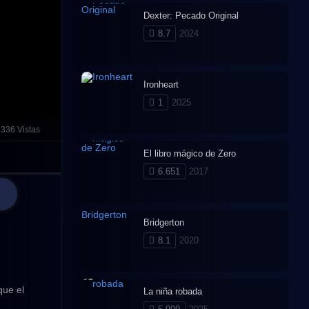
Dexter: Pecado Original
8.7
2024
Ironheart
1
2025
336 Vistas
El libro mágico de Zero
6.651
2017
Bridgerton
8.1
2020
que el
La niña robada