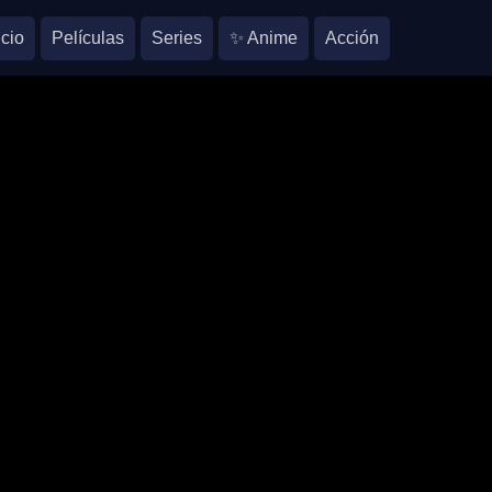
icio
Películas
Series
✨ Anime
Acción