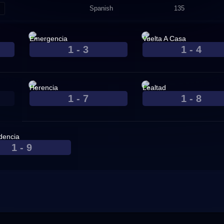
Spanish
135
‎Emergencia‎
Vuelta A Casa
1 - 3
1 - 4
Apr. 07, 2022
Apr. 14, 2022
Herencia
Lealtad
1 - 7
1 - 8
May. 05, 2022
May. 12, 2022
dencia
1 - 9
2022