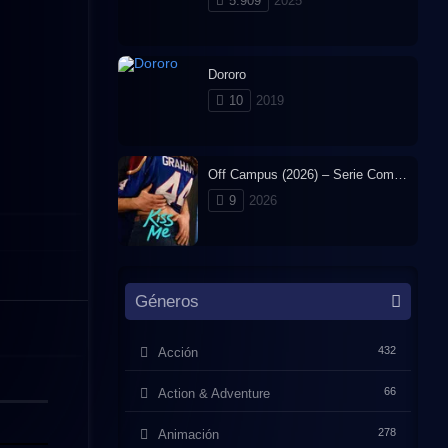
5.909
2025
Dororo
10
2019
Off Campus (2026) – Serie Completa en Español Latino
9
2026
Géneros
432
Acción
66
Action & Adventure
278
Animación