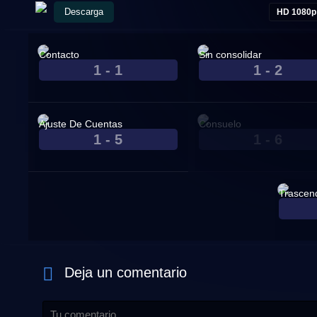
Descarga
HD 1080p
Contacto
Sin consolidar
1 - 1
1 - 2
Mar. 24, 2022
Mar. 31, 2022
Ajuste De Cuentas
Consuelo
1 - 5
1 - 6
Apr. 21, 2022
Apr. 28, 2022
Trascen
May. 19, 
Deja un comentario