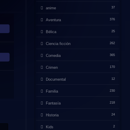
37
anime
376
Aventura
25
Bélica
262
Ciencia ficción
365
Comedia
170
Crimen
12
Documental
230
Familia
218
Fantasía
24
Historia
2
Kids