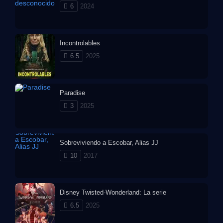
6
2024
Incontrolables
6.5
2025
Paradise
3
2025
Sobreviviendo a Escobar, Alias JJ
10
2017
Disney Twisted-Wonderland: La serie
6.5
2025