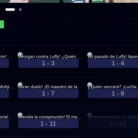
¡Aparece el gran espadachín! El cazador de piratas Roronoa Zoro.
¡Morgan contra Luffy! ¿Quién es esa belleza misteriosa?
1 - 3
1 - 4
Nov. 24, 1999
Dec. 08, 1999
¡Situación desesperada! ¡Mohji, el domador de bestias, contra Luffy!
¡Gran duelo! ¡El maestro de la espada Zoro contra el acróbata Cabaji!
1 - 7
1 - 8
Dec. 29, 1999
Dec. 29, 1999
¡El tipo más raro de la historia! Jango, el hipnotista.
¡Revela la conspiración! El mayordomo pirata, el capitán Kuro.
1 - 11
1 - 12