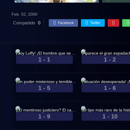
Feb. 02, 2000
Compartido
0
Facebook
Twitter
¡Soy Luffy! ¡El hombre que se convertirá en el Rey de los Piratas!
1 - 1
1 - 2
Oct. 20, 1999
Nov. 17, 1999
¡Un poder misterioso y temible! ¡El capitán pirata, Buggy, el Payaso!
1 - 5
1 - 6
Dec. 15, 1999
Dec. 29, 1999
¿El mentiroso justiciero? El capitán Usopp.
1 - 9
1 - 10