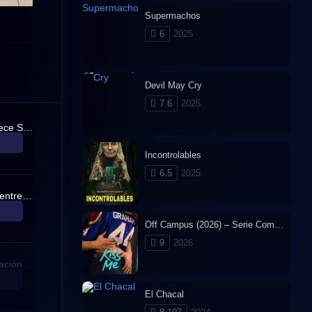
Supermachos
6
2025
Devil May Cry
7.6
2025
¡El pasado de Luffy! Aparece Shanks, el pelirrojo.
Incontrolables
6.5
2025
¿Quién vencerá? ¡Lucha entre usuarios de las Frutas del Diablo!
Off Campus (2026) – Serie Completa en Español Latino
9
2026
¡Enfrentamiento! La tripulación de Kuroneko. ¡Gran batalla en la cuesta!
El Chacal