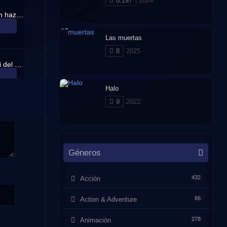
8.197
2024
¡Protejan a Kaya! ¡La gran hazaña de la tripulación pirata de Usopp!
Las muertas
8
2025
¡El cocinero famoso! Sanji del Restaurante Flotante.
Halo
9
2022
¡Ojos de Halcón Mihawk! El gran espadachín Zoro cae en el mar.
Géneros
¡No voy a morir! ¡Batalla feróz! ¡Luffy contra Kreig!
432
Acción
66
Action & Adventure
¡La bruja de la aldea Cocoyashi! La oficial de alto rango de Arlong.
278
Animación