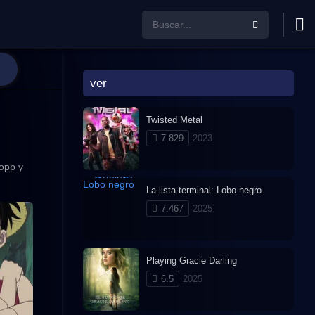
ver
Twisted Metal
7.829
2023
sopp y
La lista terminal: Lobo negro
7.467
2025
Playing Gracie Darling
6.5
2025