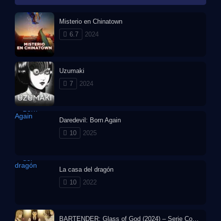
Misterio en Chinatown
6.7
2024
Uzumaki
7
2024
Daredevil: Born Again
10
2025
La casa del dragón
10
2022
BARTENDER: Glass of God (2024) – Serie Completa en Español Latino