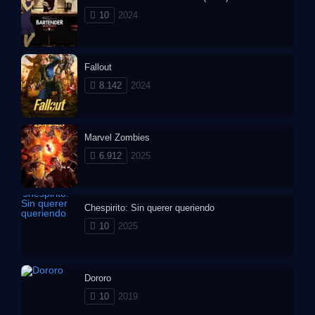
10
2024
Fallout
8.142
2024
Marvel Zombies
6.912
2025
Chespirito: Sin querer queriendo
10
2025
Dororo
10
2019