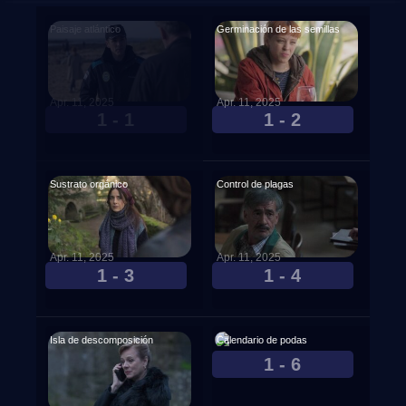
Paisaje atlántico
Germinación de las semillas
Apr. 11, 2025
Apr. 11, 2025
1 - 1
1 - 2
Sustrato orgánico
Control de plagas
Apr. 11, 2025
Apr. 11, 2025
1 - 3
1 - 4
Isla de descomposición
Calendario de podas
1 - 6